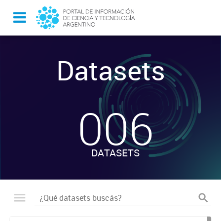
Datasets
-
006
DATASETS