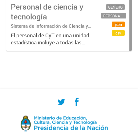
Personal de ciencia y
GÉNERO
tecnología
PERSONAL CIENTÍFICO-TECNOLÓGICO
json
Sistema de Información de Ciencia y
Tecnología Argentino (SICYTAR)
csv
El personal de CyT en una unidad
estadística incluye a todas las
personas involucradas
directamente en I+D así como a
aquellas que brindan servicios
directos para las actividades de I +
D (como...