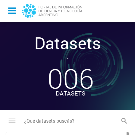
Datasets
-
006
DATASETS