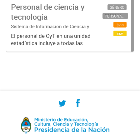
Personal de ciencia y
GÉNERO
tecnología
PERSONAL CIENTÍFICO-TECNOLÓGICO
json
Sistema de Información de Ciencia y
Tecnología Argentino (SICYTAR)
csv
El personal de CyT en una unidad
estadística incluye a todas las
personas involucradas
directamente en I+D así como a
aquellas que brindan servicios
directos para las actividades de I +
D (como...