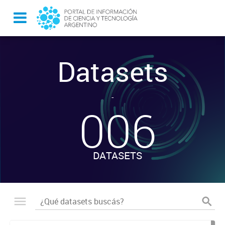
Datasets
-
006
DATASETS