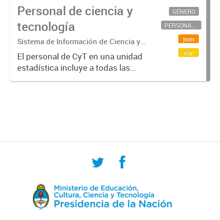
Personal de ciencia y
GÉNERO
tecnología
PERSONAL CIENTÍFICO-TECNOLÓGICO
json
Sistema de Información de Ciencia y
Tecnología Argentino (SICYTAR)
csv
El personal de CyT en una unidad
estadística incluye a todas las
personas involucradas
directamente en I+D así como a
aquellas que brindan servicios
directos para las actividades de I +
D (como...