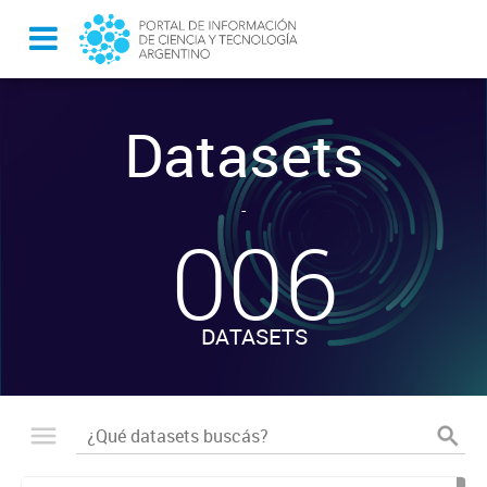
Datasets
-
006
DATASETS