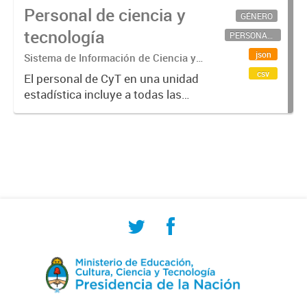
Personal de ciencia y
GÉNERO
tecnología
PERSONAL CIENTÍFICO-TECNOLÓGICO
json
Sistema de Información de Ciencia y
Tecnología Argentino (SICYTAR)
csv
El personal de CyT en una unidad
estadística incluye a todas las
personas involucradas
directamente en I+D así como a
aquellas que brindan servicios
directos para las actividades de I +
D (como...