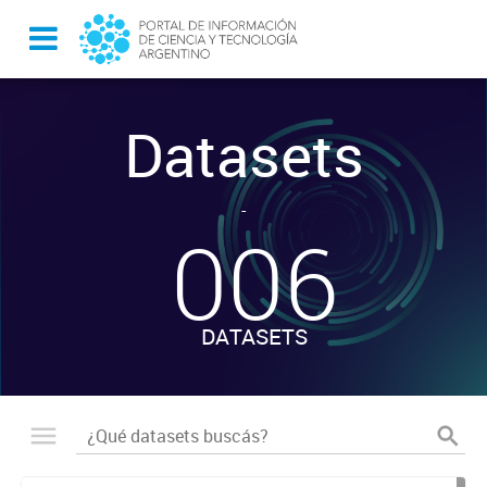
Datasets
-
006
DATASETS