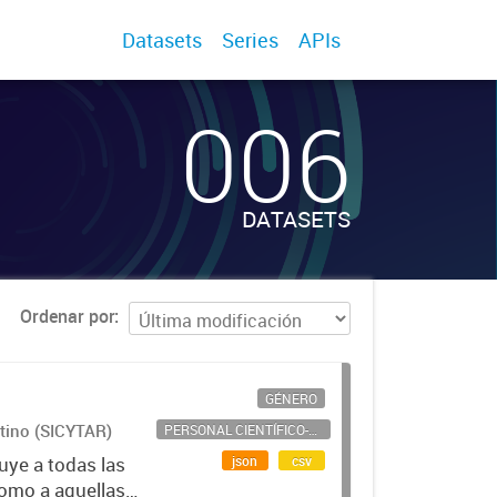
Datasets
Series
APIs
006
DATASETS
Ordenar por
GÉNERO
ntino (SICYTAR)
PERSONAL CIENTÍFICO-TECNOLÓGICO
json
csv
uye a todas las
como a aquellas