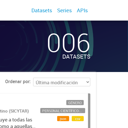
Datasets
Series
APIs
006
DATASETS
Ordenar por
GÉNERO
ntino (SICYTAR)
PERSONAL CIENTÍFICO-TECNOLÓGICO
json
csv
uye a todas las
como a aquellas