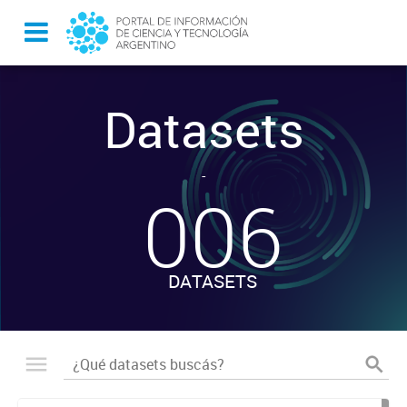
Datasets
-
006
DATASETS