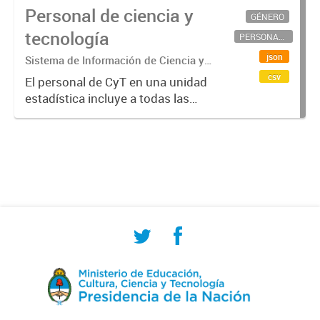
Personal de ciencia y
GÉNERO
tecnología
PERSONAL CIENTÍFICO-TECNOLÓGICO
json
Sistema de Información de Ciencia y
Tecnología Argentino (SICYTAR)
csv
El personal de CyT en una unidad
estadística incluye a todas las
personas involucradas
directamente en I+D así como a
aquellas que brindan servicios
directos para las actividades de I +
D (como...