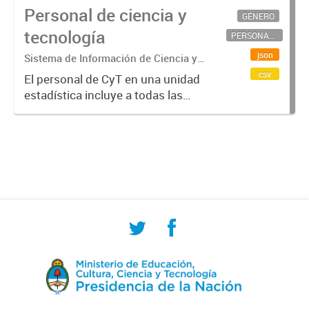
Personal de ciencia y
GÉNERO
tecnología
PERSONAL CIENTÍFICO-TECNOLÓGICO
json
Sistema de Información de Ciencia y
Tecnología Argentino (SICYTAR)
csv
El personal de CyT en una unidad
estadística incluye a todas las
personas involucradas
directamente en I+D así como a
aquellas que brindan servicios
directos para las actividades de I +
D (como...