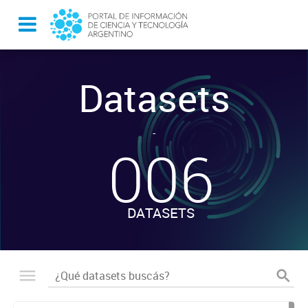
Datasets
-
006
DATASETS