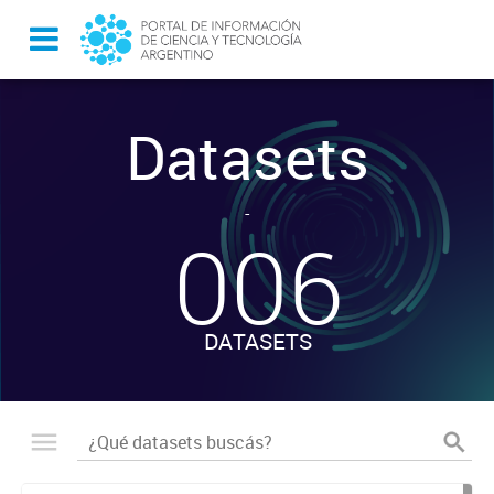
Datasets
-
006
DATASETS