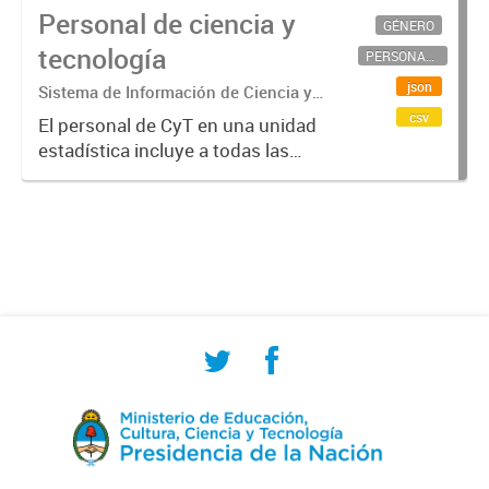
Personal de ciencia y
GÉNERO
tecnología
PERSONAL CIENTÍFICO-TECNOLÓGICO
json
Sistema de Información de Ciencia y
Tecnología Argentino (SICYTAR)
csv
El personal de CyT en una unidad
estadística incluye a todas las
personas involucradas
directamente en I+D así como a
aquellas que brindan servicios
directos para las actividades de I +
D (como...