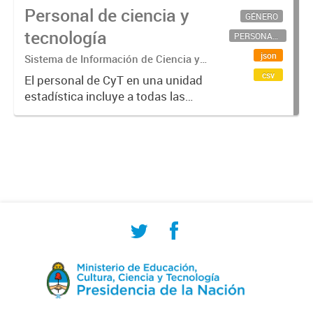
Personal de ciencia y
GÉNERO
tecnología
PERSONAL CIENTÍFICO-TECNOLÓGICO
json
Sistema de Información de Ciencia y
Tecnología Argentino (SICYTAR)
csv
El personal de CyT en una unidad
estadística incluye a todas las
personas involucradas
directamente en I+D así como a
aquellas que brindan servicios
directos para las actividades de I +
D (como...