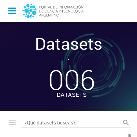
Datasets
-
006
DATASETS