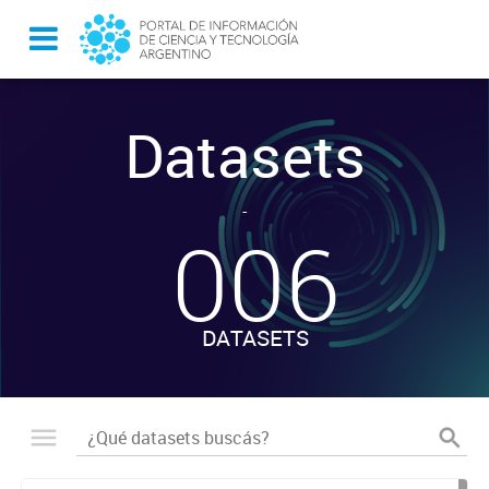
Datasets
-
006
DATASETS