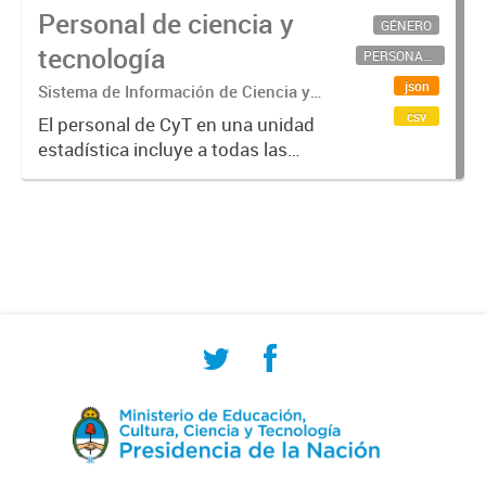
Personal de ciencia y
GÉNERO
tecnología
PERSONAL CIENTÍFICO-TECNOLÓGICO
json
Sistema de Información de Ciencia y
Tecnología Argentino (SICYTAR)
csv
El personal de CyT en una unidad
estadística incluye a todas las
personas involucradas
directamente en I+D así como a
aquellas que brindan servicios
directos para las actividades de I +
D (como...