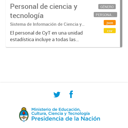
Personal de ciencia y
GÉNERO
tecnología
PERSONAL CIENTÍFICO-TECNOLÓGICO
json
Sistema de Información de Ciencia y
Tecnología Argentino (SICYTAR)
csv
El personal de CyT en una unidad
estadística incluye a todas las
personas involucradas
directamente en I+D así como a
aquellas que brindan servicios
directos para las actividades de I +
D (como...