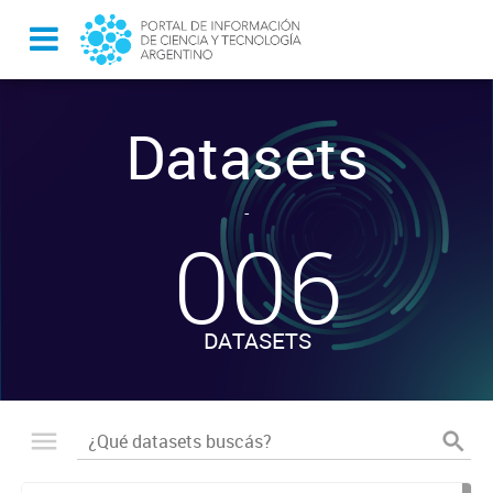
Datasets
-
006
DATASETS