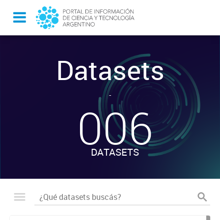
Datasets
-
006
DATASETS