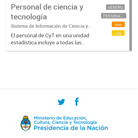
Personal de ciencia y
GÉNERO
tecnología
PERSONAL CIENTÍFICO-TECNOLÓGICO
json
Sistema de Información de Ciencia y
Tecnología Argentino (SICYTAR)
csv
El personal de CyT en una unidad
estadística incluye a todas las
personas involucradas
directamente en I+D así como a
aquellas que brindan servicios
directos para las actividades de I +
D (como...