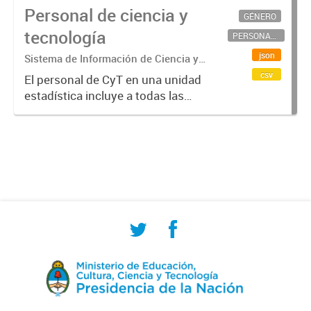
Personal de ciencia y
GÉNERO
tecnología
PERSONAL CIENTÍFICO-TECNOLÓGICO
json
Sistema de Información de Ciencia y
Tecnología Argentino (SICYTAR)
csv
El personal de CyT en una unidad
estadística incluye a todas las
personas involucradas
directamente en I+D así como a
aquellas que brindan servicios
directos para las actividades de I +
D (como...