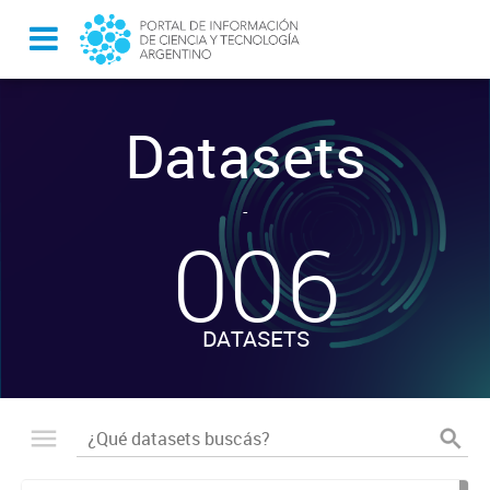
Datasets
-
006
DATASETS