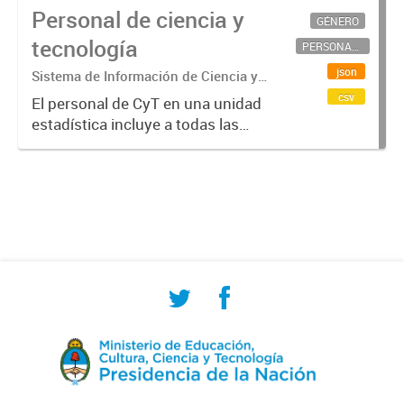
Personal de ciencia y
GÉNERO
tecnología
PERSONAL CIENTÍFICO-TECNOLÓGICO
json
Sistema de Información de Ciencia y
Tecnología Argentino (SICYTAR)
csv
El personal de CyT en una unidad
estadística incluye a todas las
personas involucradas
directamente en I+D así como a
aquellas que brindan servicios
directos para las actividades de I +
D (como...