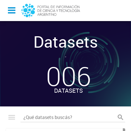
Datasets
-
006
DATASETS