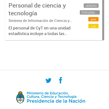
Personal de ciencia y
GÉNERO
tecnología
PERSONAL CIENTÍFICO-TECNOLÓGICO
json
Sistema de Información de Ciencia y
Tecnología Argentino (SICYTAR)
csv
El personal de CyT en una unidad
estadística incluye a todas las
personas involucradas
directamente en I+D así como a
aquellas que brindan servicios
directos para las actividades de I +
D (como...