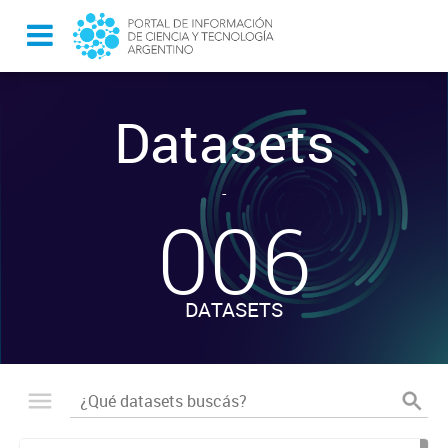
Datasets
-
006
DATASETS