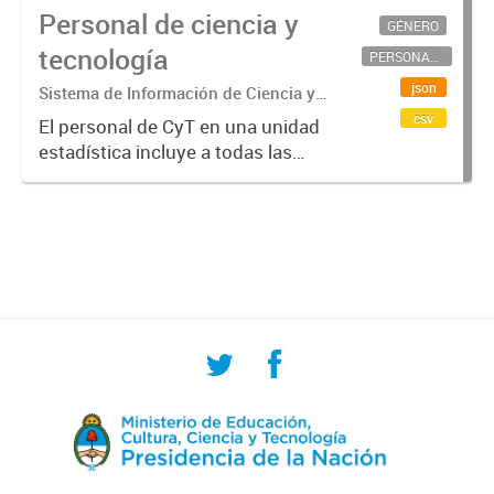
Personal de ciencia y
GÉNERO
tecnología
PERSONAL CIENTÍFICO-TECNOLÓGICO
json
Sistema de Información de Ciencia y
Tecnología Argentino (SICYTAR)
csv
El personal de CyT en una unidad
estadística incluye a todas las
personas involucradas
directamente en I+D así como a
aquellas que brindan servicios
directos para las actividades de I +
D (como...