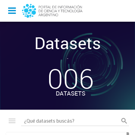
Datasets
-
006
DATASETS