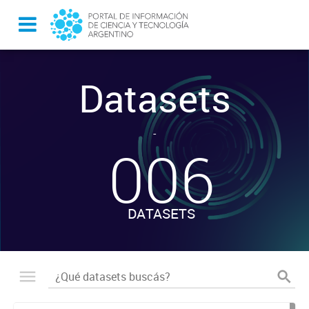
Datasets
-
006
DATASETS