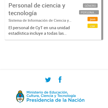
Personal de ciencia y
GÉNERO
tecnología
PERSONAL CIENTÍFICO-TECNOLÓGICO
json
Sistema de Información de Ciencia y
Tecnología Argentino (SICYTAR)
csv
El personal de CyT en una unidad
estadística incluye a todas las
personas involucradas
directamente en I+D así como a
aquellas que brindan servicios
directos para las actividades de I +
D (como...