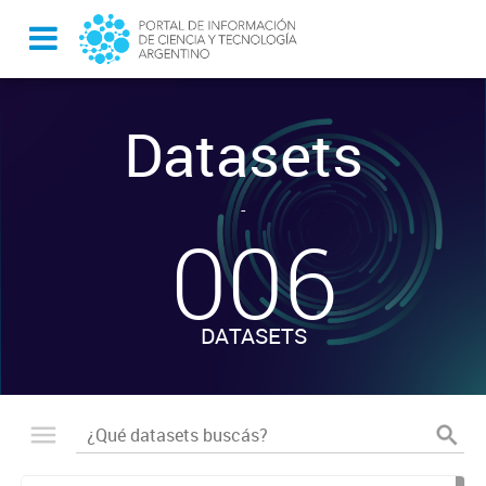
Datasets
-
006
DATASETS