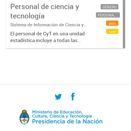
Personal de ciencia y
GÉNERO
tecnología
PERSONAL CIENTÍFICO-TECNOLÓGICO
json
Sistema de Información de Ciencia y
Tecnología Argentino (SICYTAR)
csv
El personal de CyT en una unidad
estadística incluye a todas las
personas involucradas
directamente en I+D así como a
aquellas que brindan servicios
directos para las actividades de I +
D (como...