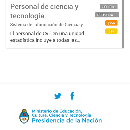
Personal de ciencia y
GÉNERO
tecnología
PERSONAL CIENTÍFICO-TECNOLÓGICO
json
Sistema de Información de Ciencia y
Tecnología Argentino (SICYTAR)
csv
El personal de CyT en una unidad
estadística incluye a todas las
personas involucradas
directamente en I+D así como a
aquellas que brindan servicios
directos para las actividades de I +
D (como...