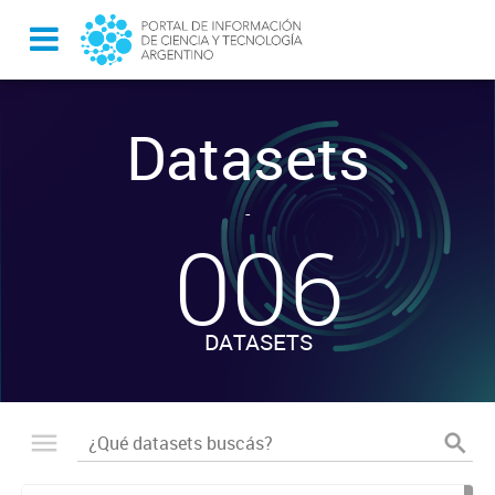
Datasets
-
006
DATASETS