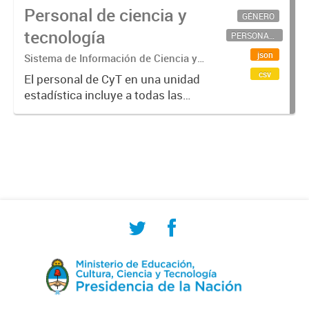
Personal de ciencia y
GÉNERO
tecnología
PERSONAL CIENTÍFICO-TECNOLÓGICO
json
Sistema de Información de Ciencia y
Tecnología Argentino (SICYTAR)
csv
El personal de CyT en una unidad
estadística incluye a todas las
personas involucradas
directamente en I+D así como a
aquellas que brindan servicios
directos para las actividades de I +
D (como...