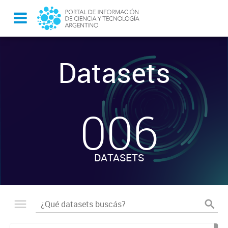
Datasets
-
006
DATASETS