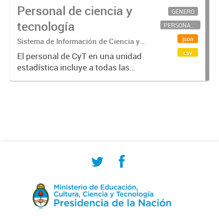
Personal de ciencia y
GÉNERO
tecnología
PERSONAL CIENTÍFICO-TECNOLÓGICO
json
Sistema de Información de Ciencia y
Tecnología Argentino (SICYTAR)
csv
El personal de CyT en una unidad
estadística incluye a todas las
personas involucradas
directamente en I+D así como a
aquellas que brindan servicios
directos para las actividades de I +
D (como...