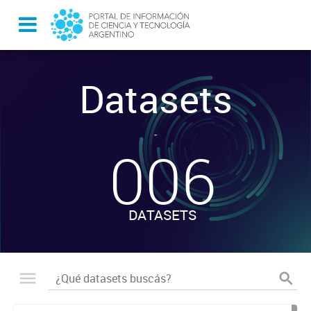
Datasets
-
006
DATASETS