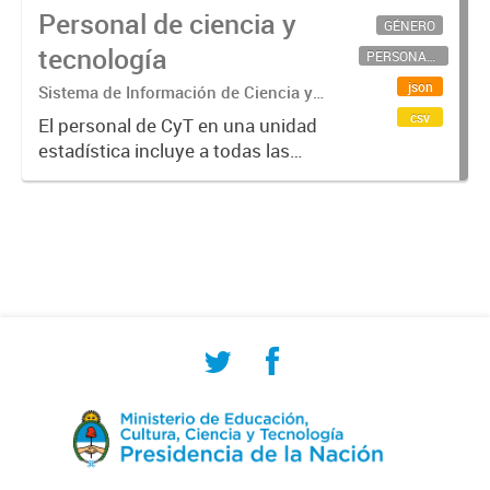
Personal de ciencia y
GÉNERO
tecnología
PERSONAL CIENTÍFICO-TECNOLÓGICO
json
Sistema de Información de Ciencia y
Tecnología Argentino (SICYTAR)
csv
El personal de CyT en una unidad
estadística incluye a todas las
personas involucradas
directamente en I+D así como a
aquellas que brindan servicios
directos para las actividades de I +
D (como...