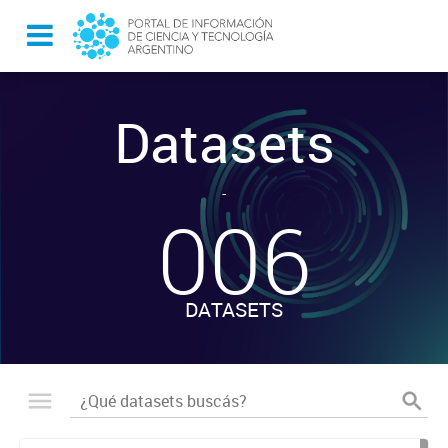
Datasets
-
006
DATASETS