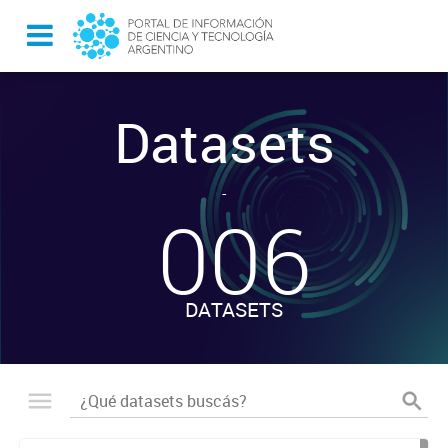
Datasets
-
006
DATASETS