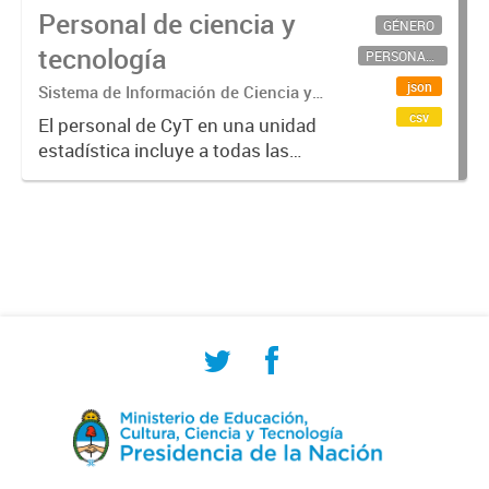
Personal de ciencia y
GÉNERO
tecnología
PERSONAL CIENTÍFICO-TECNOLÓGICO
json
Sistema de Información de Ciencia y
Tecnología Argentino (SICYTAR)
csv
El personal de CyT en una unidad
estadística incluye a todas las
personas involucradas
directamente en I+D así como a
aquellas que brindan servicios
directos para las actividades de I +
D (como...