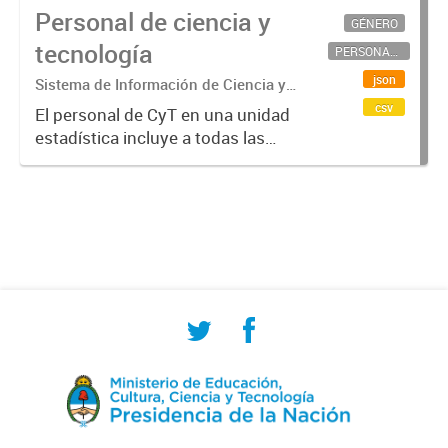
Personal de ciencia y
GÉNERO
tecnología
PERSONAL CIENTÍFICO-TECNOLÓGICO
json
Sistema de Información de Ciencia y
Tecnología Argentino (SICYTAR)
csv
El personal de CyT en una unidad
estadística incluye a todas las
personas involucradas
directamente en I+D así como a
aquellas que brindan servicios
directos para las actividades de I +
D (como...