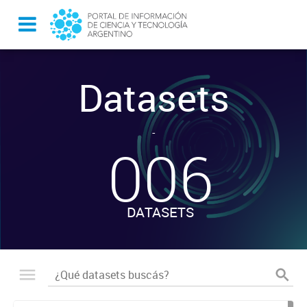
Datasets
-
006
DATASETS