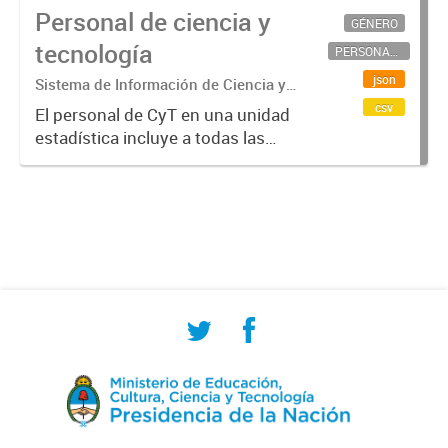
Personal de ciencia y
GÉNERO
tecnología
PERSONAL CIENTÍFICO-TECNOLÓGICO
json
Sistema de Información de Ciencia y
Tecnología Argentino (SICYTAR)
csv
El personal de CyT en una unidad
estadística incluye a todas las
personas involucradas
directamente en I+D así como a
aquellas que brindan servicios
directos para las actividades de I +
D (como...