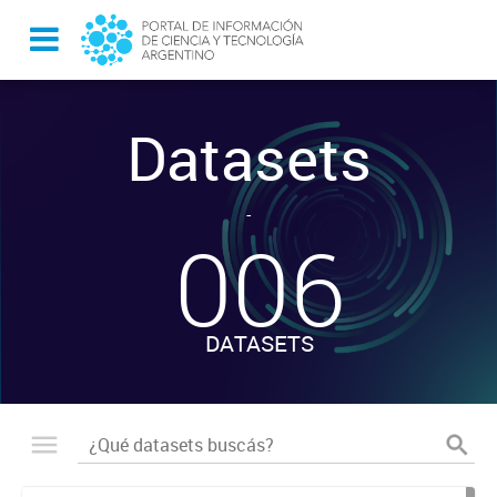
Datasets
-
006
DATASETS