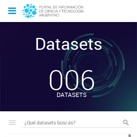
Datasets
-
006
DATASETS