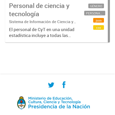
Personal de ciencia y
GÉNERO
tecnología
PERSONAL CIENTÍFICO-TECNOLÓGICO
json
Sistema de Información de Ciencia y
Tecnología Argentino (SICYTAR)
csv
El personal de CyT en una unidad
estadística incluye a todas las
personas involucradas
directamente en I+D así como a
aquellas que brindan servicios
directos para las actividades de I +
D (como...