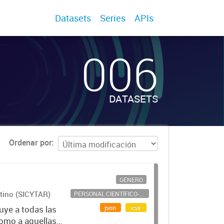
Datasets
Series
APIs
006
DATASETS
Ordenar por
GÉNERO
ntino (SICYTAR)
PERSONAL CIENTÍFICO-TECNOLÓGICO
json
csv
uye a todas las
como a aquellas