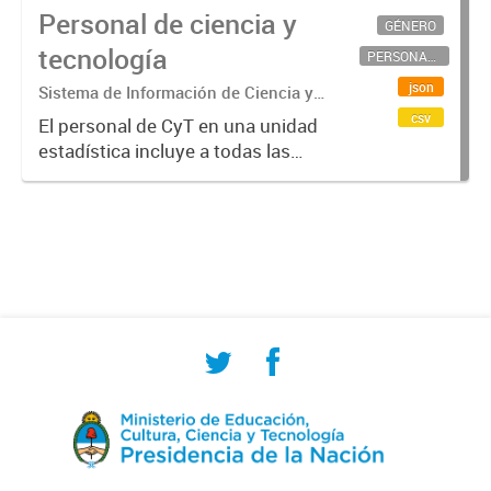
Personal de ciencia y
GÉNERO
tecnología
PERSONAL CIENTÍFICO-TECNOLÓGICO
json
Sistema de Información de Ciencia y
Tecnología Argentino (SICYTAR)
csv
El personal de CyT en una unidad
estadística incluye a todas las
personas involucradas
directamente en I+D así como a
aquellas que brindan servicios
directos para las actividades de I +
D (como...