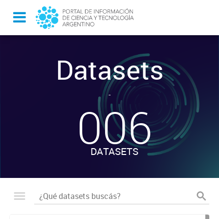
Datasets
-
006
DATASETS