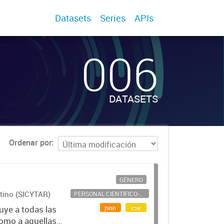
Datasets
Series
APIs
006
DATASETS
Ordenar por
GÉNERO
ntino (SICYTAR)
PERSONAL CIENTÍFICO-TECNOLÓGICO
json
csv
uye a todas las
como a aquellas