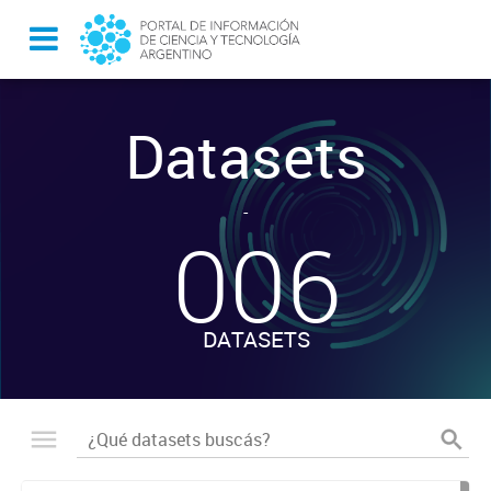
Datasets
-
006
DATASETS