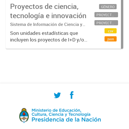
Proyectos de ciencia,
GÉNERO
tecnología e innovación
PROYECTOS CIENTÍFICOS
PROYECTOS TECNOLÓGICOS
Sistema de Información de Ciencia y
Tecnología Argentino (SICYTAR)
csv
Son unidades estadísticas que
incluyen los proyectos de I+D y/o
json
de innovación (conjunto de
actividades que se llevan a cabo
para crear resultados CyT y/o
innovativos en un tiempo
determinado...