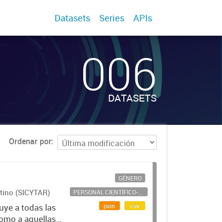
Datasets
Series
APIs
006
DATASETS
Ordenar por
GÉNERO
ntino (SICYTAR)
PERSONAL CIENTÍFICO-TECNOLÓGICO
json
csv
uye a todas las
como a aquellas