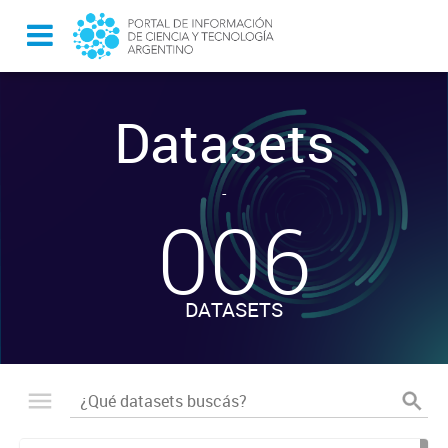
Datasets
-
006
DATASETS