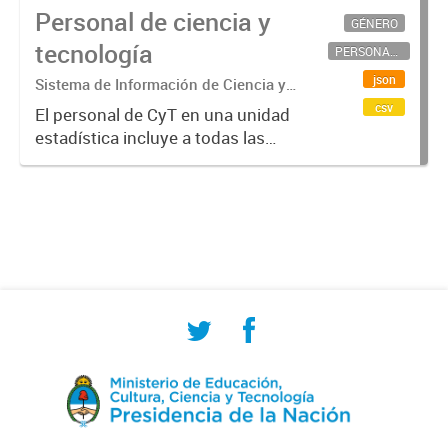
Personal de ciencia y
GÉNERO
tecnología
PERSONAL CIENTÍFICO-TECNOLÓGICO
json
Sistema de Información de Ciencia y
Tecnología Argentino (SICYTAR)
csv
El personal de CyT en una unidad
estadística incluye a todas las
personas involucradas
directamente en I+D así como a
aquellas que brindan servicios
directos para las actividades de I +
D (como...