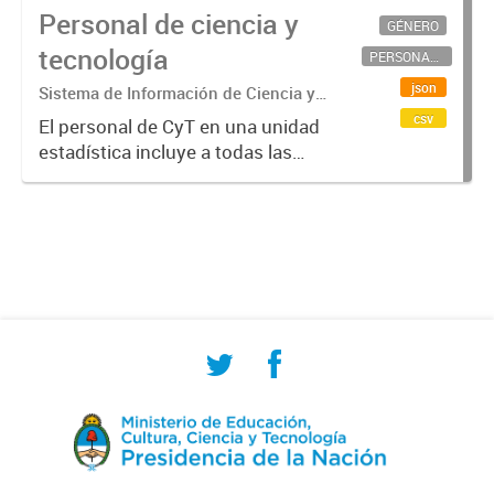
Personal de ciencia y
GÉNERO
tecnología
PERSONAL CIENTÍFICO-TECNOLÓGICO
json
Sistema de Información de Ciencia y
Tecnología Argentino (SICYTAR)
csv
El personal de CyT en una unidad
estadística incluye a todas las
personas involucradas
directamente en I+D así como a
aquellas que brindan servicios
directos para las actividades de I +
D (como...