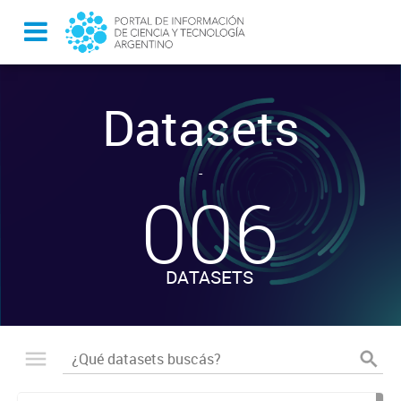
Datasets
-
006
DATASETS