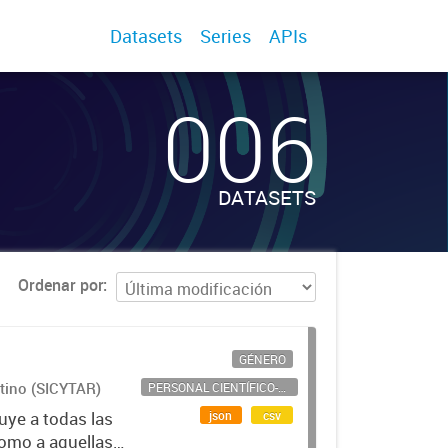
Datasets
Series
APIs
006
DATASETS
Ordenar por
GÉNERO
ntino (SICYTAR)
PERSONAL CIENTÍFICO-TECNOLÓGICO
json
csv
uye a todas las
como a aquellas