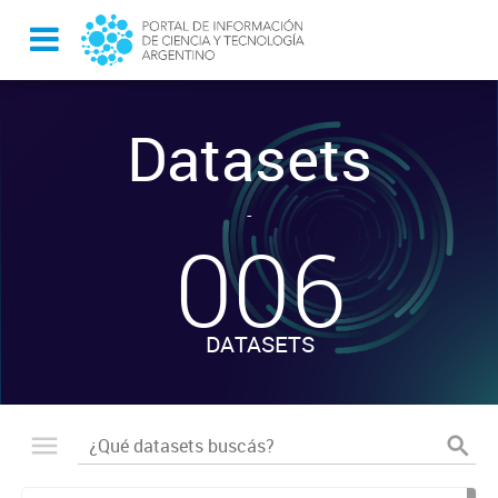
Datasets
-
006
DATASETS