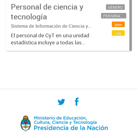
Personal de ciencia y
GÉNERO
tecnología
PERSONAL CIENTÍFICO-TECNOLÓGICO
json
Sistema de Información de Ciencia y
Tecnología Argentino (SICYTAR)
csv
El personal de CyT en una unidad
estadística incluye a todas las
personas involucradas
directamente en I+D así como a
aquellas que brindan servicios
directos para las actividades de I +
D (como...