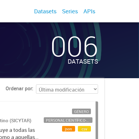
Datasets
Series
APIs
006
DATASETS
Ordenar por
GÉNERO
ntino (SICYTAR)
PERSONAL CIENTÍFICO-TECNOLÓGICO
json
csv
uye a todas las
como a aquellas