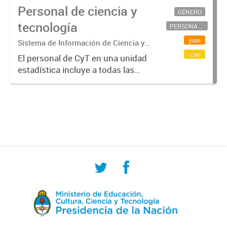
Personal de ciencia y
GÉNERO
tecnología
PERSONAL CIENTÍFICO-TECNOLÓGICO
json
Sistema de Información de Ciencia y
Tecnología Argentino (SICYTAR)
csv
El personal de CyT en una unidad
estadística incluye a todas las
personas involucradas
directamente en I+D así como a
aquellas que brindan servicios
directos para las actividades de I +
D (como...