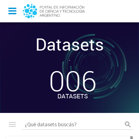
Datasets
-
006
DATASETS