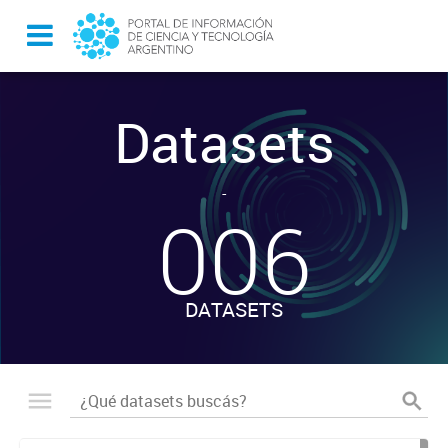
Datasets
-
006
DATASETS