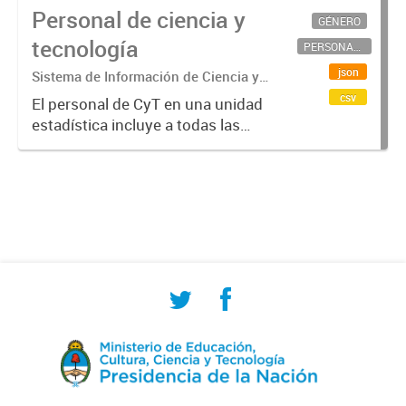
Personal de ciencia y
GÉNERO
tecnología
PERSONAL CIENTÍFICO-TECNOLÓGICO
json
Sistema de Información de Ciencia y
Tecnología Argentino (SICYTAR)
csv
El personal de CyT en una unidad
estadística incluye a todas las
personas involucradas
directamente en I+D así como a
aquellas que brindan servicios
directos para las actividades de I +
D (como...