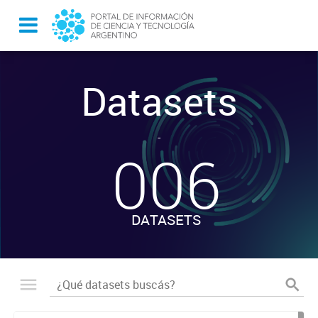
Datasets
-
006
DATASETS