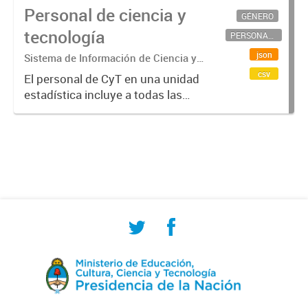
Personal de ciencia y
GÉNERO
tecnología
PERSONAL CIENTÍFICO-TECNOLÓGICO
json
Sistema de Información de Ciencia y
Tecnología Argentino (SICYTAR)
csv
El personal de CyT en una unidad
estadística incluye a todas las
personas involucradas
directamente en I+D así como a
aquellas que brindan servicios
directos para las actividades de I +
D (como...