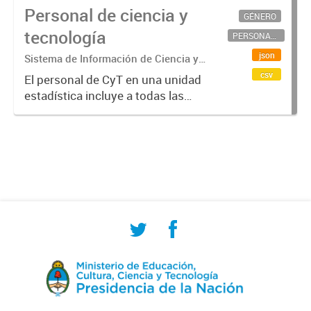
Personal de ciencia y
GÉNERO
tecnología
PERSONAL CIENTÍFICO-TECNOLÓGICO
json
Sistema de Información de Ciencia y
Tecnología Argentino (SICYTAR)
csv
El personal de CyT en una unidad
estadística incluye a todas las
personas involucradas
directamente en I+D así como a
aquellas que brindan servicios
directos para las actividades de I +
D (como...