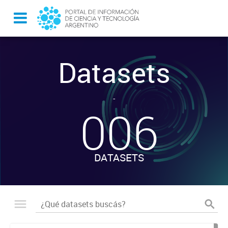
Datasets
-
006
DATASETS