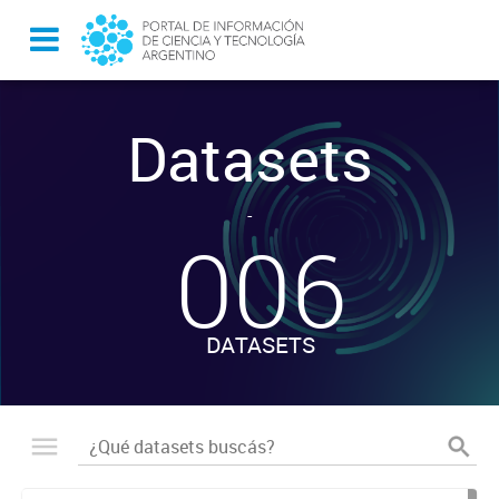
Datasets
-
006
DATASETS