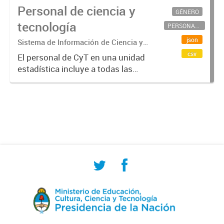
Personal de ciencia y
GÉNERO
tecnología
PERSONAL CIENTÍFICO-TECNOLÓGICO
json
Sistema de Información de Ciencia y
Tecnología Argentino (SICYTAR)
csv
El personal de CyT en una unidad
estadística incluye a todas las
personas involucradas
directamente en I+D así como a
aquellas que brindan servicios
directos para las actividades de I +
D (como...