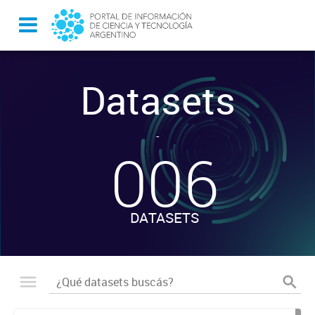
Datasets
-
006
DATASETS