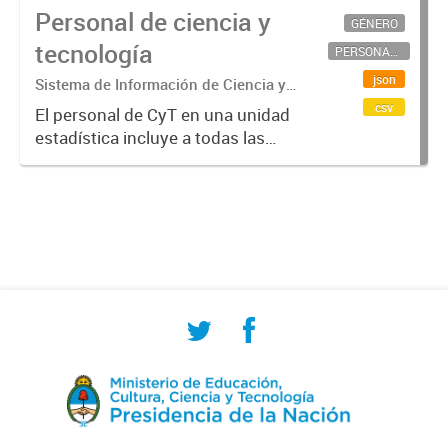
Personal de ciencia y
GÉNERO
tecnología
PERSONAL CIENTÍFICO-TECNOLÓGICO
json
Sistema de Información de Ciencia y
Tecnología Argentino (SICYTAR)
csv
El personal de CyT en una unidad
estadística incluye a todas las
personas involucradas
directamente en I+D así como a
aquellas que brindan servicios
directos para las actividades de I +
D (como...