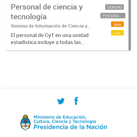
Personal de ciencia y
GÉNERO
tecnología
PERSONAL CIENTÍFICO-TECNOLÓGICO
json
Sistema de Información de Ciencia y
Tecnología Argentino (SICYTAR)
csv
El personal de CyT en una unidad
estadística incluye a todas las
personas involucradas
directamente en I+D así como a
aquellas que brindan servicios
directos para las actividades de I +
D (como...