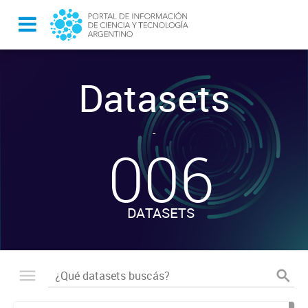
Datasets
-
006
DATASETS