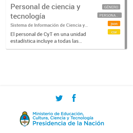
Personal de ciencia y
GÉNERO
tecnología
PERSONAL CIENTÍFICO-TECNOLÓGICO
json
Sistema de Información de Ciencia y
Tecnología Argentino (SICYTAR)
csv
El personal de CyT en una unidad
estadística incluye a todas las
personas involucradas
directamente en I+D así como a
aquellas que brindan servicios
directos para las actividades de I +
D (como...