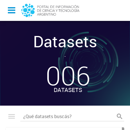
Datasets
-
006
DATASETS