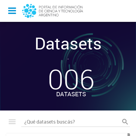
Datasets
-
006
DATASETS