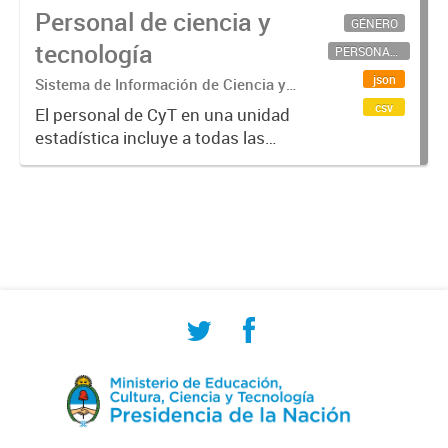
Personal de ciencia y
GÉNERO
tecnología
PERSONAL CIENTÍFICO-TECNOLÓGICO
json
Sistema de Información de Ciencia y
Tecnología Argentino (SICYTAR)
csv
El personal de CyT en una unidad
estadística incluye a todas las
personas involucradas
directamente en I+D así como a
aquellas que brindan servicios
directos para las actividades de I +
D (como...