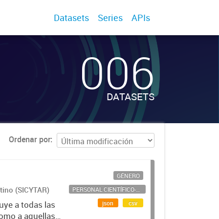
Datasets
Series
APIs
006
DATASETS
Ordenar por
GÉNERO
ntino (SICYTAR)
PERSONAL CIENTÍFICO-TECNOLÓGICO
json
csv
uye a todas las
como a aquellas