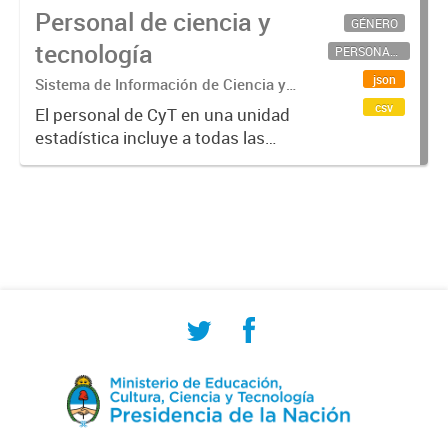
Personal de ciencia y
GÉNERO
tecnología
PERSONAL CIENTÍFICO-TECNOLÓGICO
json
Sistema de Información de Ciencia y
Tecnología Argentino (SICYTAR)
csv
El personal de CyT en una unidad
estadística incluye a todas las
personas involucradas
directamente en I+D así como a
aquellas que brindan servicios
directos para las actividades de I +
D (como...