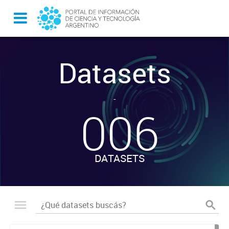
Datasets
-
006
DATASETS