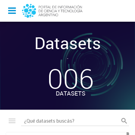
Datasets
-
006
DATASETS