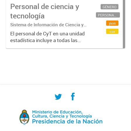
Personal de ciencia y
GÉNERO
tecnología
PERSONAL CIENTÍFICO-TECNOLÓGICO
json
Sistema de Información de Ciencia y
Tecnología Argentino (SICYTAR)
csv
El personal de CyT en una unidad
estadística incluye a todas las
personas involucradas
directamente en I+D así como a
aquellas que brindan servicios
directos para las actividades de I +
D (como...